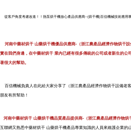
從客戶角度考慮改進！！熱泵烘干機放心產品供應商--(烘干機)百信機械技術應
河南中藥材烘干 山藥烘干機優品供應商-（浙江農產品經濟作物烘干
實在我們身邊，在中藥材烘干 業內已經有很多傳統的公司或者新生的公
著很大的幫助。
百信機械負責人在此給大家分享了（浙江農產品經濟作物烘干設備老客戶
朋友有所幫助！
河南中藥材烘干 山藥烘干機品質產品提供商-（浙江農產品經濟作物烘
互聯網又熟悉中藥材烘干 山藥烘干機產品專業知識的人員來維護企業的