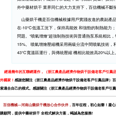
外中藥材烘干 業界同仁的大力支持下，百信機械不斷
山藥烘干機是百信機械根據用戶實踐改進的農副產品
在-10℃低溫工況下，保持高能效 和強勁的制熱能力
問題。“噴氣增燴”超強制熱技術與普通熱泵系統相比，
15%。 噴氣增燴壓縮機采用兩級分流中間噴氣技術，
43℃寬溫區運行，與傳統壓縮 機相比能效高20%以上
經過幾年的互聯網運作，（浙江農產品經濟作物烘干設備老客戶引薦品
外國家！
感謝您關注（浙江農產品經濟作物烘干設備老客戶引薦品牌）百
索適合自己的模式。感謝關注（浙江農產品經濟作物烘干設備老客戶引薦
百信機械
—
河南山藥烘干機放心合作伙伴，
百年征程，初心如磐！凝心聚
購顧問，提供中藥材烘干 全程式解決方案，竭誠為您服務!